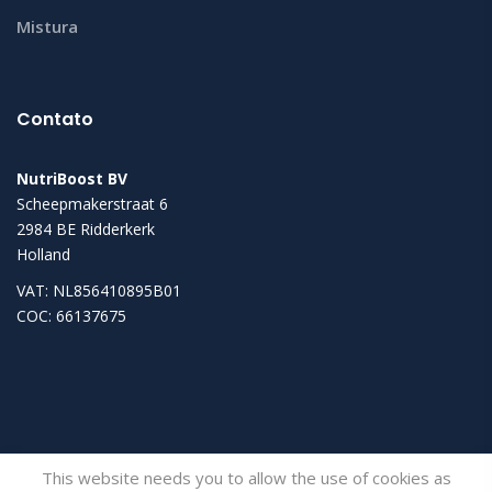
Mistura
Contato
NutriBoost BV
Scheepmakerstraat 6
2984 BE Ridderkerk
Holland
VAT: NL856410895B01
COC: 66137675
This website needs you to allow the use of cookies as